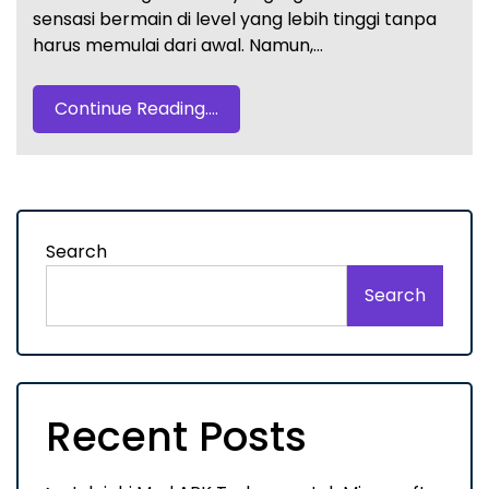
sensasi bermain di level yang lebih tinggi tanpa
harus memulai dari awal. Namun,…
Continue Reading....
Search
Search
Recent Posts