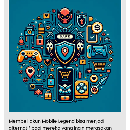
Membeli akun Mobile Legend bisa menjadi
alternatif bagi mereka yang ingin merasakan