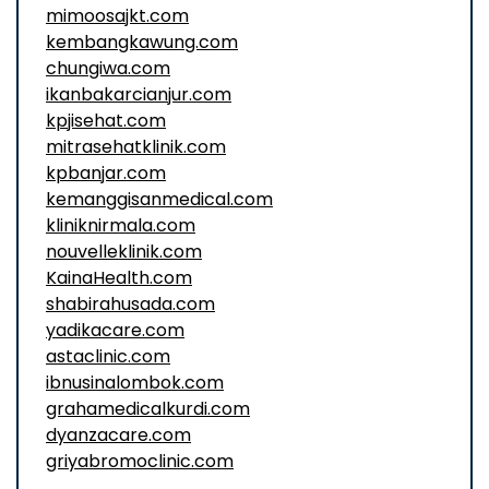
mimoosajkt.com
kembangkawung.com
chungiwa.com
ikanbakarcianjur.com
kpjisehat.com
mitrasehatklinik.com
kpbanjar.com
kemanggisanmedical.com
kliniknirmala.com
nouvelleklinik.com
KainaHealth.com
shabirahusada.com
yadikacare.com
astaclinic.com
ibnusinalombok.com
grahamedicalkurdi.com
dyanzacare.com
griyabromoclinic.com