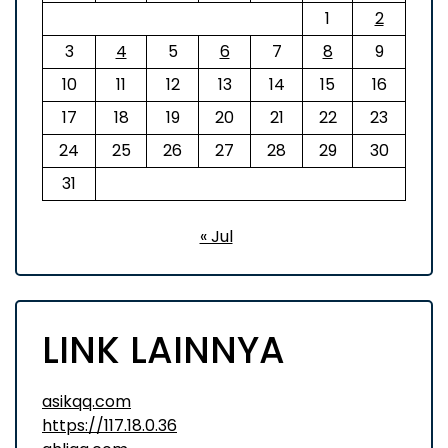
1
2
3
4
5
6
7
8
9
10
11
12
13
14
15
16
17
18
19
20
21
22
23
24
25
26
27
28
29
30
31
« Jul
LINK LAINNYA
asikqq.com
https://117.18.0.36