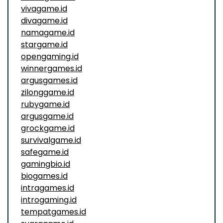
vivagame.id
divagame.id
namagame.id
stargame.id
opengaming.id
winnergames.id
argusgames.id
zilonggame.id
rubygame.id
argusgame.id
grockgame.id
survivalgame.id
safegame.id
gamingbio.id
biogames.id
intragames.id
introgaming.id
tempatgames.id