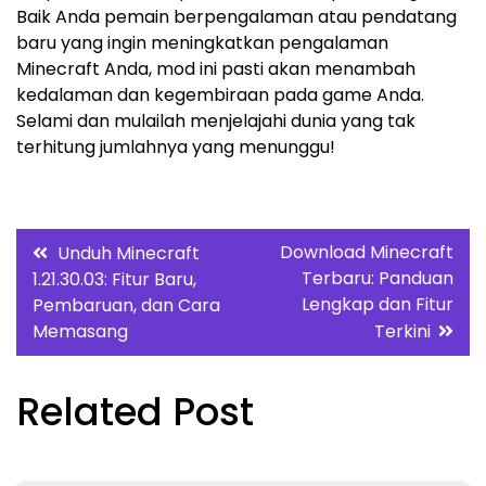
Baik Anda pemain berpengalaman atau pendatang
baru yang ingin meningkatkan pengalaman
Minecraft Anda, mod ini pasti akan menambah
kedalaman dan kegembiraan pada game Anda.
Selami dan mulailah menjelajahi dunia yang tak
terhitung jumlahnya yang menunggu!
Post
Download Minecraft
Unduh Minecraft
Terbaru: Panduan
1.21.30.03: Fitur Baru,
navigation
Lengkap dan Fitur
Pembaruan, dan Cara
Memasang
Terkini
Related Post