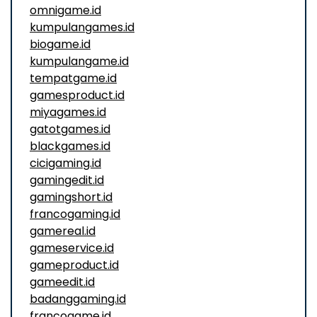
omnigame.id
kumpulangames.id
biogame.id
kumpulangame.id
tempatgame.id
gamesproduct.id
miyagames.id
gatotgames.id
blackgames.id
cicigaming.id
gamingedit.id
gamingshort.id
francogaming.id
gamereal.id
gameservice.id
gameproduct.id
gameedit.id
badanggaming.id
francogame.id