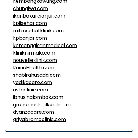
kembangkawung.com
chungiwa.com
ikanbakarcianjur.com
kpjisehat.com
mitrasehatklinik.com
kpbanjar.com
kemanggisanmedical.com
kliniknirmala.com
nouvelleklinik.com
KainaHealth.com
shabirahusada.com
yadikacare.com
astaclinic.com
ibnusinalombok.com
grahamedicalkurdi.com
dyanzacare.com
griyabromoclinic.com