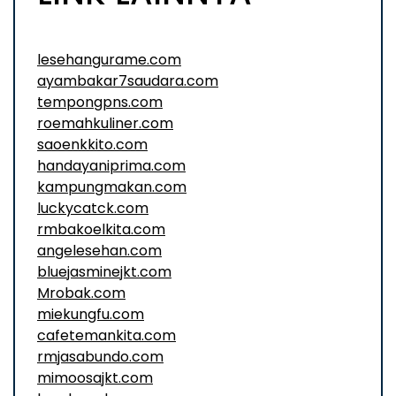
lesehangurame.com
ayambakar7saudara.com
tempongpns.com
roemahkuliner.com
saoenkkito.com
handayaniprima.com
kampungmakan.com
luckycatck.com
rmbakoelkita.com
angelesehan.com
bluejasminejkt.com
Mrobak.com
miekungfu.com
cafetemankita.com
rmjasabundo.com
mimoosajkt.com