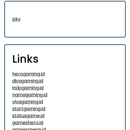
pkv
Links
herogaming.id
divagaming.id
indogaming.id
namagaming.id
vivagaming.id
startgaming.id
statusgame.id
gameshero.id
gamesmesin.id