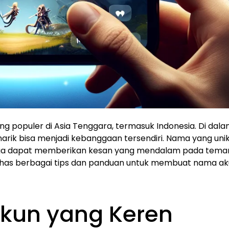
g populer di Asia Tenggara, termasuk Indonesia. Di dal
narik bisa menjadi kebanggaan tersendiri. Nama yang uni
 juga dapat memberikan kesan yang mendalam pada tema
bahas berbagai tips dan panduan untuk membuat nama a
kun yang Keren