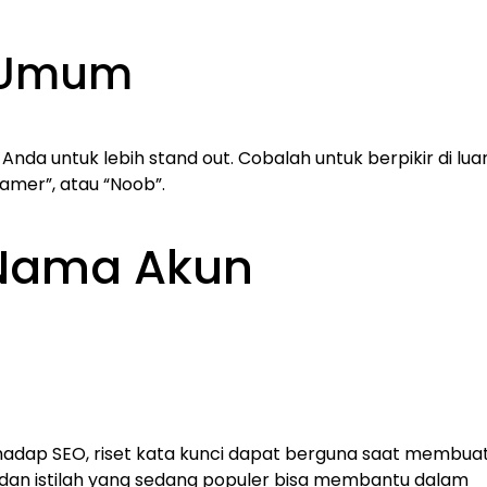
a Umum
 untuk lebih stand out. Cobalah untuk berpikir di lua
amer”, atau “Noob”.
 Nama Akun
adap SEO, riset kata kunci dapat berguna saat membua
 dan istilah yang sedang populer bisa membantu dalam