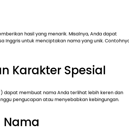
erikan hasil yang menarik. Misalnya, Anda dapat
a Inggris untuk menciptakan nama yang unik. Contohnya
n Karakter Spesial
*) dapat membuat nama Anda terlihat lebih keren dan
ngganggu pengucapan atau menyebabkan kebingungan.
ng Nama