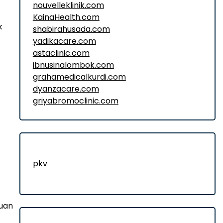
nouvelleklinik.com
KainaHealth.com
k
shabirahusada.com
yadikacare.com
astaclinic.com
ibnusinalombok.com
grahamedicalkurdi.com
dyanzacare.com
griyabromoclinic.com
pkv
duan