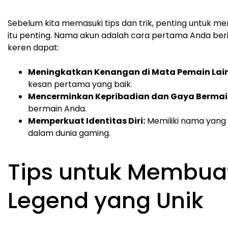
Sebelum kita memasuki tips dan trik, penting untuk 
itu penting. Nama akun adalah cara pertama Anda beri
keren dapat:
Meningkatkan Kenangan di Mata Pemain Lain
kesan pertama yang baik.
Mencerminkan Kepribadian dan Gaya Bermai
bermain Anda.
Memperkuat Identitas Diri:
Memiliki nama yang 
dalam dunia gaming.
Tips untuk Membua
Legend yang Unik