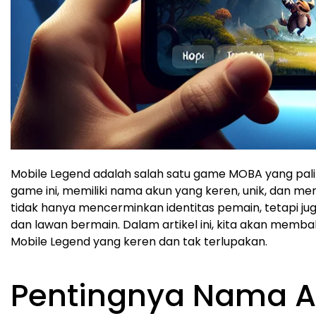
Mobile Legend adalah salah satu game MOBA yang palin
game ini, memiliki nama akun yang keren, unik, dan me
tidak hanya mencerminkan identitas pemain, tetapi
dan lawan bermain. Dalam artikel ini, kita akan mem
Mobile Legend yang keren dan tak terlupakan.
Pentingnya Nama A