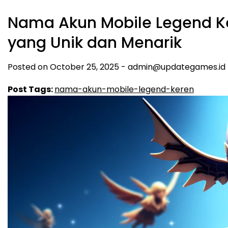
Nama Akun Mobile Legend K
yang Unik dan Menarik
Posted on
October 25, 2025
-
admin@updategames.id
Post Tags:
nama-akun-mobile-legend-keren