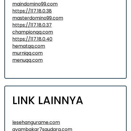
maindomino99.com
https://117.18.0.38
masterdomino99.com
https://117.18.0.37
championqq.com
https://117.18.0.40
hematqq.com
murniqq.com
menuqq.com
LINK LAINNYA
lesehangurame.com
ayambakar7saudara.com