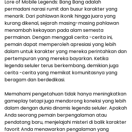
Lore of Mobile Legends: Bang Bang adalah
permadani narasi rumit dan busur karakter yang
menarik. Dari pahlawan ikonik hingga juara yang
kurang dikenal, sejarah masing-masing pahlawan
menambah kekayaan pada alam semesta
permainan. Dengan menggali cerita -cerita ini,
pemain dapat memperoleh apresiasi yang lebih
dalam untuk karakter yang mereka perintahkan dan
pertempuran yang mereka bayarkan. Ketika
legenda seluler terus berkembang, demikian juga
cerita -cerita yang memikat komunitasnya yang
beragam dan berdedikasi.
Memahami pengetahuan tidak hanya meningkatkan
gameplay tetapi juga mendorong koneksi yang lebih
dalam dengan dunia dinamis legenda seluler. Apakah
Anda seorang pemain berpengalaman atau
pendatang baru, menjelajahi misteri di balik karakter
favorit Anda menawarkan pengalaman yang