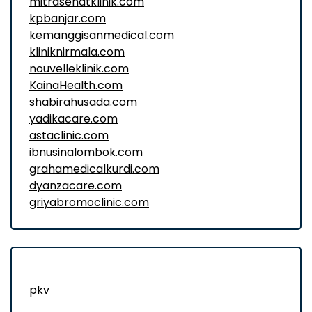
mitrasehatklinik.com
kpbanjar.com
kemanggisanmedical.com
kliniknirmala.com
nouvelleklinik.com
KainaHealth.com
shabirahusada.com
yadikacare.com
astaclinic.com
ibnusinalombok.com
grahamedicalkurdi.com
dyanzacare.com
griyabromoclinic.com
pkv