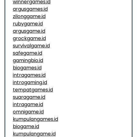
winnergames.id
argusgames.id
zilonggame.id
rubygame.id
argusgame.id
grockgame.id
survivalgame.id
safegame.id
gamingbio.id
biogames.id
intragames.id
introgaming.id
tempatgames.id
suaragame.id
intragame.id
omnigame.id
kumpulangames.id
biogame.id
kumpulangame.id