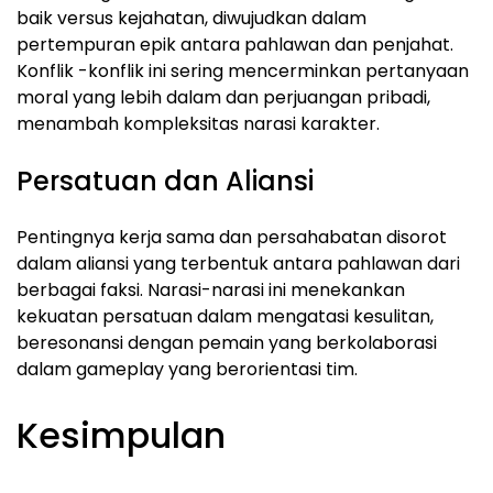
baik versus kejahatan, diwujudkan dalam
pertempuran epik antara pahlawan dan penjahat.
Konflik -konflik ini sering mencerminkan pertanyaan
moral yang lebih dalam dan perjuangan pribadi,
menambah kompleksitas narasi karakter.
Persatuan dan Aliansi
Pentingnya kerja sama dan persahabatan disorot
dalam aliansi yang terbentuk antara pahlawan dari
berbagai faksi. Narasi-narasi ini menekankan
kekuatan persatuan dalam mengatasi kesulitan,
beresonansi dengan pemain yang berkolaborasi
dalam gameplay yang berorientasi tim.
Kesimpulan