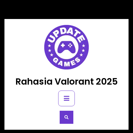
Skip
to
content
Rahasia Valorant 2025
Primary
Menu