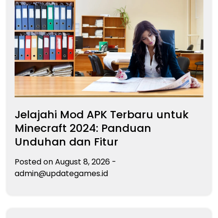
Jelajahi Mod APK Terbaru untuk
Minecraft 2024: Panduan
Unduhan dan Fitur
Posted on
August 8, 2026
-
admin@updategames.id