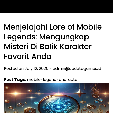
Menjelajahi Lore of Mobile
Legends: Mengungkap
Misteri Di Balik Karakter
Favorit Anda
Posted on
July 12, 2025
-
admin@updategames.id
Post Tags:
mobile-legend-character