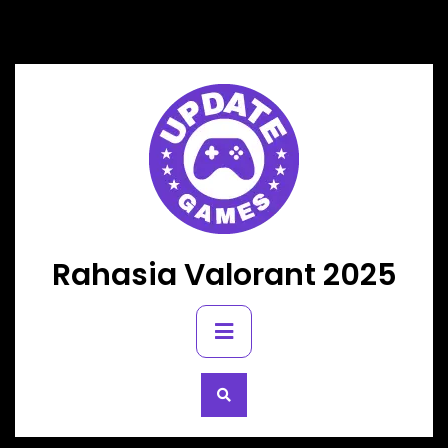
Skip
to
content
Rahasia Valorant 2025
Primary
Menu