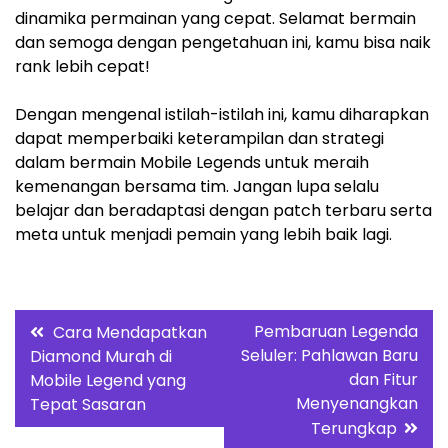
dinamika permainan yang cepat. Selamat bermain
dan semoga dengan pengetahuan ini, kamu bisa naik
rank lebih cepat!
Dengan mengenal istilah-istilah ini, kamu diharapkan
dapat memperbaiki keterampilan dan strategi
dalam bermain Mobile Legends untuk meraih
kemenangan bersama tim. Jangan lupa selalu
belajar dan beradaptasi dengan patch terbaru serta
meta untuk menjadi pemain yang lebih baik lagi.
Post
Pembaruan Legenda
Cara Mendapatkan
Seluler: Pahlawan Baru
Diamond Murah di
navigation
dan Fitur
Mobile Legend yang
Menyenangkan
Tepat Sasaran
Terungkap