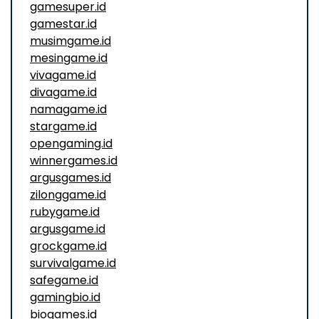
gamesuper.id
gamestar.id
musimgame.id
mesingame.id
vivagame.id
divagame.id
namagame.id
stargame.id
opengaming.id
winnergames.id
argusgames.id
zilonggame.id
rubygame.id
argusgame.id
grockgame.id
survivalgame.id
safegame.id
gamingbio.id
biogames.id