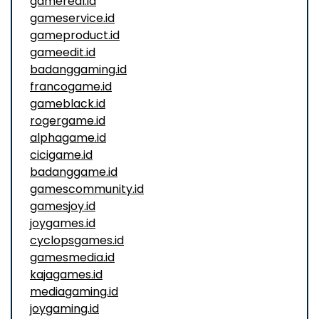
gamereal.id
gameservice.id
gameproduct.id
gameedit.id
badanggaming.id
francogame.id
gameblack.id
rogergame.id
alphagame.id
cicigame.id
badanggame.id
gamescommunity.id
gamesjoy.id
joygames.id
cyclopsgames.id
gamesmedia.id
kajagames.id
mediagaming.id
joygaming.id