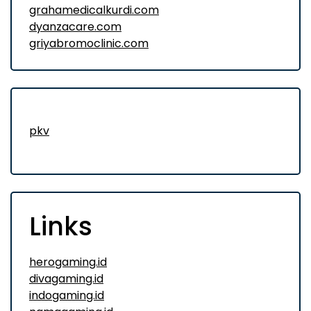
grahamedicalkurdi.com
dyanzacare.com
griyabromoclinic.com
pkv
Links
herogaming.id
divagaming.id
indogaming.id