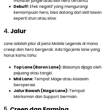
monster jungle atau skill hero tertentu.
Debuff:
Efek negatif yang mengurangi
kemampuan hero, bisa datang dari skill lawan
seperti stun atau slow.
4.
Jalur
Lane adalah jalur di peta Mobile Legends di mana
creep dan hero bergerak. Ada tiga jenis lane yang
harus kamu tahu:
Top Lane (Baron Lane):
Biasanya dijaga oleh
pejuang atau tangki.
Mid Lane:
Tempat Mage atau Assassin
beroperasi.
Jalur Bawah (Naga Lane):
Tempat
Marksman dan Support bermain.
5.
Creep dan Farming