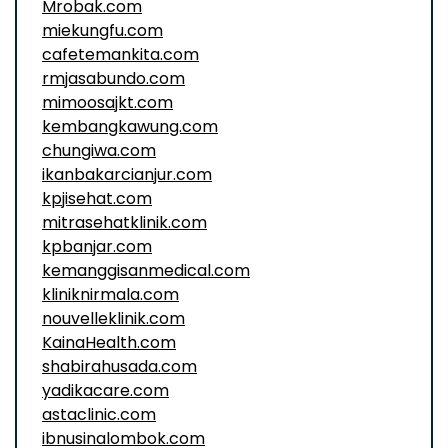
Mrobak.com
miekungfu.com
cafetemankita.com
rmjasabundo.com
mimoosajkt.com
kembangkawung.com
chungiwa.com
ikanbakarcianjur.com
kpjisehat.com
mitrasehatklinik.com
kpbanjar.com
kemanggisanmedical.com
kliniknirmala.com
nouvelleklinik.com
KainaHealth.com
shabirahusada.com
yadikacare.com
astaclinic.com
ibnusinalombok.com