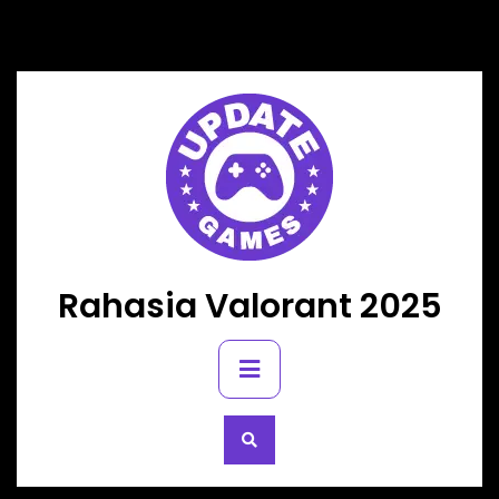
Skip
to
content
Rahasia Valorant 2025
Primary
Menu