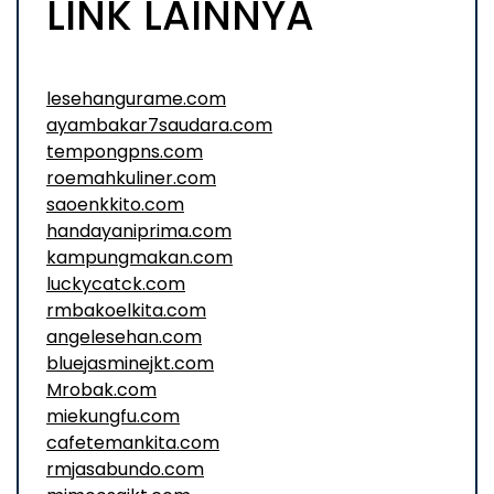
LINK LAINNYA
lesehangurame.com
ayambakar7saudara.com
tempongpns.com
roemahkuliner.com
saoenkkito.com
handayaniprima.com
kampungmakan.com
luckycatck.com
rmbakoelkita.com
angelesehan.com
bluejasminejkt.com
Mrobak.com
miekungfu.com
cafetemankita.com
rmjasabundo.com