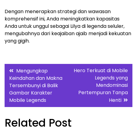
Dengan menerapkan strategi dan wawasan
komprehensif ini, Anda meningkatkan kapasitas
Anda untuk unggul sebagai Lilya di legenda seluler,
mengubahnya dari keajaiban ajaib menjadi kekuatan
yang gigih.
Post
Hero Terkuat di Mobile
Mengungkap
Legends yang
Keindahan dan Makna
navigation
Mendominasi
Tersembunyi di Balik
Pertempuran Tanpa
Gambar Karakter
Mobile Legends
Henti
Related Post