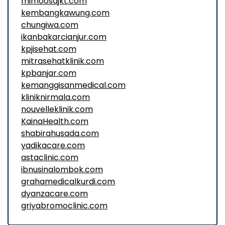
mimoosajkt.com
kembangkawung.com
chungiwa.com
ikanbakarcianjur.com
kpjisehat.com
mitrasehatklinik.com
kpbanjar.com
kemanggisanmedical.com
kliniknirmala.com
nouvelleklinik.com
KainaHealth.com
shabirahusada.com
yadikacare.com
astaclinic.com
ibnusinalombok.com
grahamedicalkurdi.com
dyanzacare.com
griyabromoclinic.com