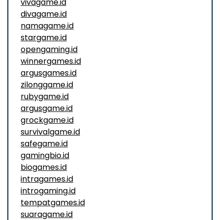
vivagame.id
divagame.id
namagame.id
stargame.id
opengaming.id
winnergames.id
argusgames.id
zilonggame.id
rubygame.id
argusgame.id
grockgame.id
survivalgame.id
safegame.id
gamingbio.id
biogames.id
intragames.id
introgaming.id
tempatgames.id
suaragame.id