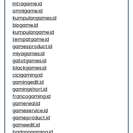
intragame.id
omnigame.id
kumpulangames.id
biogame.id
kumpulangame.id
tempatgame.id
gamesproduct.id
miyagames.id
gatotgames.id
blackgames.id
cicigaming.id
gamingedit.id
gamingshort.id
francogaming.id
gamereal.id
gameservice.id
gameproduct.id
gameedit.id
badanggaming.id