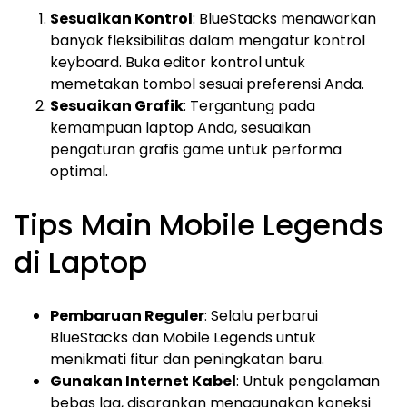
Sesuaikan Kontrol
: BlueStacks menawarkan
banyak fleksibilitas dalam mengatur kontrol
keyboard. Buka editor kontrol untuk
memetakan tombol sesuai preferensi Anda.
Sesuaikan Grafik
: Tergantung pada
kemampuan laptop Anda, sesuaikan
pengaturan grafis game untuk performa
optimal.
Tips Main Mobile Legends
di Laptop
Pembaruan Reguler
: Selalu perbarui
BlueStacks dan Mobile Legends untuk
menikmati fitur dan peningkatan baru.
Gunakan Internet Kabel
: Untuk pengalaman
bebas lag, disarankan menggunakan koneksi