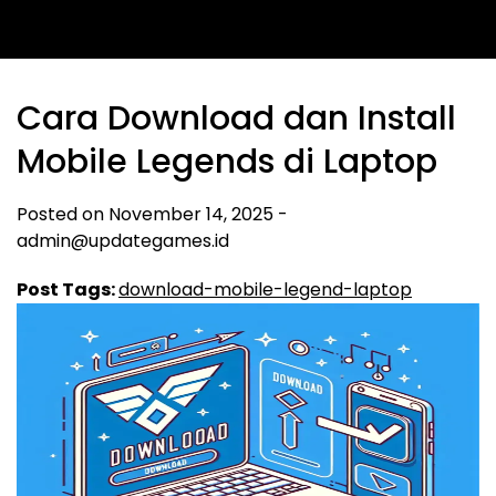
Cara Download dan Install
Mobile Legends di Laptop
Posted on
November 14, 2025
-
admin@updategames.id
Post Tags:
download-mobile-legend-laptop