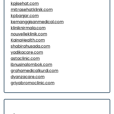
kpjisehat.com
mitrasehatklinik.com
kpbanjar.com
kemanggisanmedical.com
kliniknirmala.com
nouvelleklinik.com
KainaHealth.com
shabirahusada.com
yadikacare.com
astaclinic.com
ibnusinalombok.com
grahamedicalkurdi.com
dyanzacare.com
griyabromoclinic.com