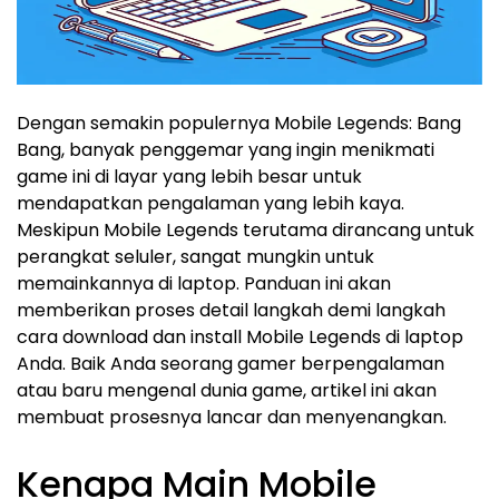
Dengan semakin populernya Mobile Legends: Bang
Bang, banyak penggemar yang ingin menikmati
game ini di layar yang lebih besar untuk
mendapatkan pengalaman yang lebih kaya.
Meskipun Mobile Legends terutama dirancang untuk
perangkat seluler, sangat mungkin untuk
memainkannya di laptop. Panduan ini akan
memberikan proses detail langkah demi langkah
cara download dan install Mobile Legends di laptop
Anda. Baik Anda seorang gamer berpengalaman
atau baru mengenal dunia game, artikel ini akan
membuat prosesnya lancar dan menyenangkan.
Kenapa Main Mobile