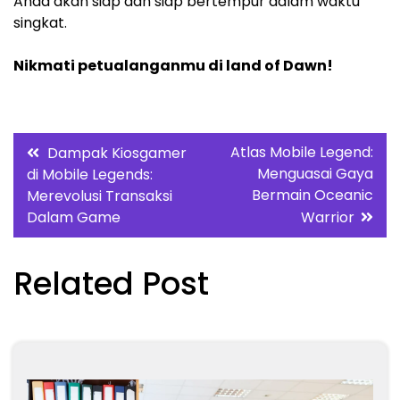
Anda akan siap dan siap bertempur dalam waktu
singkat.
Nikmati petualanganmu di land of Dawn!
Post
Atlas Mobile Legend:
Dampak Kiosgamer
Menguasai Gaya
di Mobile Legends:
navigation
Bermain Oceanic
Merevolusi Transaksi
Dalam Game
Warrior
Related Post