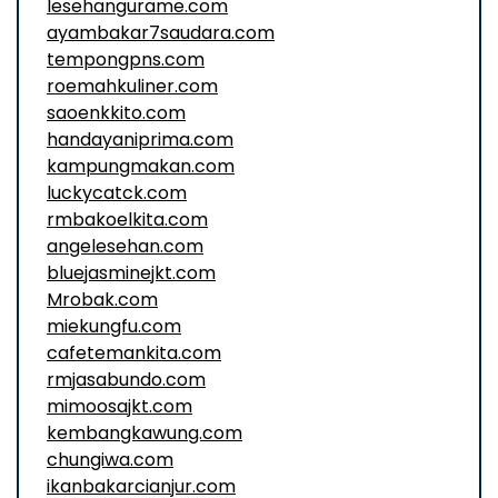
lesehangurame.com
ayambakar7saudara.com
tempongpns.com
roemahkuliner.com
saoenkkito.com
handayaniprima.com
kampungmakan.com
luckycatck.com
rmbakoelkita.com
angelesehan.com
bluejasminejkt.com
Mrobak.com
miekungfu.com
cafetemankita.com
rmjasabundo.com
mimoosajkt.com
kembangkawung.com
chungiwa.com
ikanbakarcianjur.com