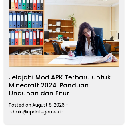
Jelajahi Mod APK Terbaru untuk
Minecraft 2024: Panduan
Unduhan dan Fitur
Posted on
August 8, 2026
-
admin@updategames.id