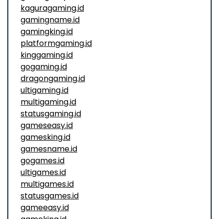
kaguragaming.id
gamingname.id
gamingking.id
platformgaming.id
kinggaming.id
gogaming.id
dragongaming.id
ultigaming.id
multigaming.id
statusgaming.id
gameseasy.id
gamesking.id
gamesname.id
gogames.id
ultigames.id
multigames.id
statusgames.id
gameeasy.id