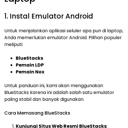
1. Instal Emulator Android
Untuk menjalankan aplikasi seluler apa pun di laptop,
Anda memerlukan emulator Android. Pilihan populer
meliputi:
BlueStacks
Pemain LDP
Pemain Nox
Untuk panduan ini, kami akan menggunakan
BlueStacks karena ini adalah salah satu emulator
paling stabil dan banyak digunakan.
Cara Memasang BlueStacks
Kunjungi Situs Web Resmi BlueStacks
: