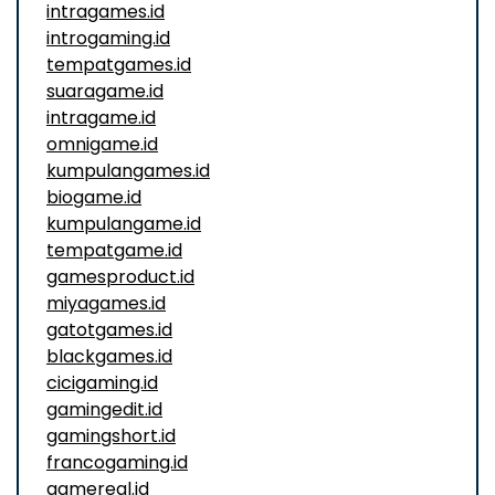
intragames.id
introgaming.id
tempatgames.id
suaragame.id
intragame.id
omnigame.id
kumpulangames.id
biogame.id
kumpulangame.id
tempatgame.id
gamesproduct.id
miyagames.id
gatotgames.id
blackgames.id
cicigaming.id
gamingedit.id
gamingshort.id
francogaming.id
gamereal.id