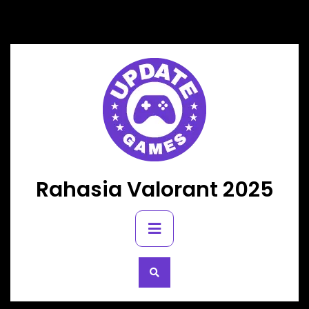
Skip
to
content
Rahasia Valorant 2025
Primary
Menu