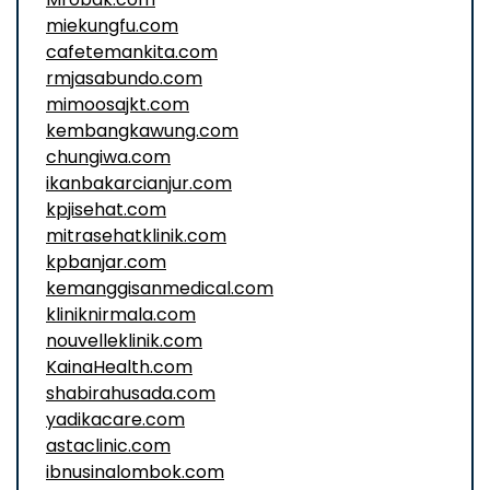
miekungfu.com
cafetemankita.com
rmjasabundo.com
mimoosajkt.com
kembangkawung.com
chungiwa.com
ikanbakarcianjur.com
kpjisehat.com
mitrasehatklinik.com
kpbanjar.com
kemanggisanmedical.com
kliniknirmala.com
nouvelleklinik.com
KainaHealth.com
shabirahusada.com
yadikacare.com
astaclinic.com
ibnusinalombok.com