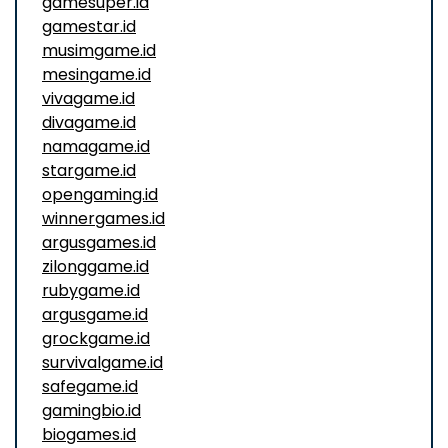
gamesuper.id
gamestar.id
musimgame.id
mesingame.id
vivagame.id
divagame.id
namagame.id
stargame.id
opengaming.id
winnergames.id
argusgames.id
zilonggame.id
rubygame.id
argusgame.id
grockgame.id
survivalgame.id
safegame.id
gamingbio.id
biogames.id