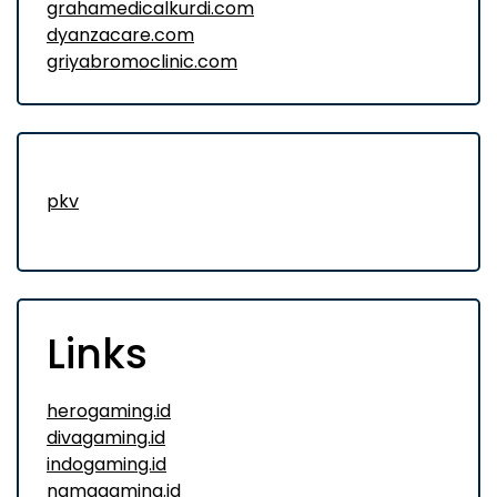
grahamedicalkurdi.com
dyanzacare.com
griyabromoclinic.com
pkv
Links
herogaming.id
divagaming.id
indogaming.id
namagaming.id