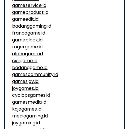
gameservice.id
gameproduct.id
gameedit.id
badanggaming.id
francogame.id
gameblack.id
rogergame.id
alphagame.id
cicigame.id
badanggame.id
gamescommunity.id
gamesjoy.id
joygames.id
cyclopsgames.id
gamesmedia.id
kajagames.id
mediagaming.id
joygaming.id