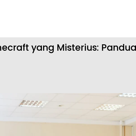
necraft yang Misterius: Pandu