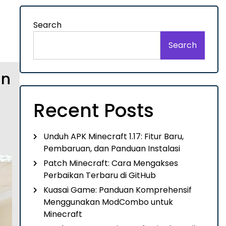
Search
Search
an
Recent Posts
Unduh APK Minecraft 1.17: Fitur Baru,
Pembaruan, dan Panduan Instalasi
Patch Minecraft: Cara Mengakses
Perbaikan Terbaru di GitHub
Kuasai Game: Panduan Komprehensif
Menggunakan ModCombo untuk
Minecraft