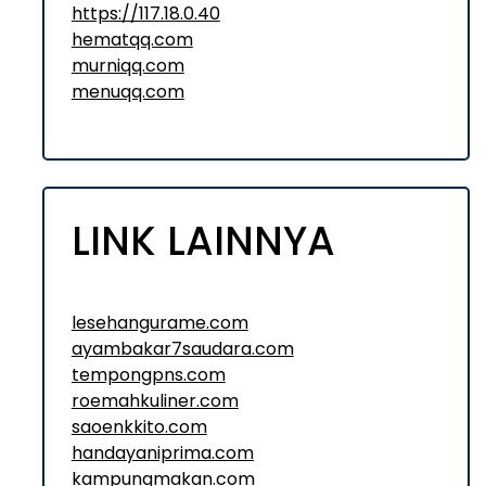
https://117.18.0.40
hematqq.com
murniqq.com
menuqq.com
LINK LAINNYA
lesehangurame.com
ayambakar7saudara.com
tempongpns.com
roemahkuliner.com
saoenkkito.com
handayaniprima.com
kampungmakan.com