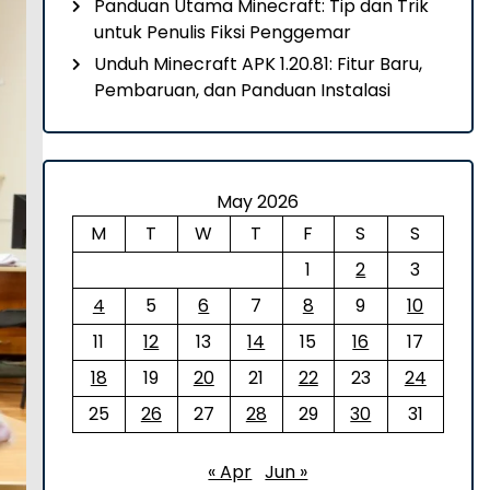
Panduan Utama Minecraft: Tip dan Trik
untuk Penulis Fiksi Penggemar
Unduh Minecraft APK 1.20.81: Fitur Baru,
Pembaruan, dan Panduan Instalasi
May 2026
M
T
W
T
F
S
S
1
2
3
4
5
6
7
8
9
10
11
12
13
14
15
16
17
18
19
20
21
22
23
24
25
26
27
28
29
30
31
« Apr
Jun »