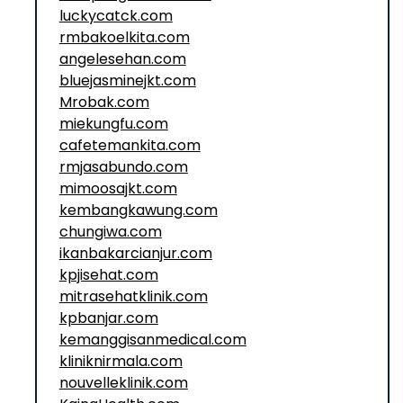
luckycatck.com
rmbakoelkita.com
angelesehan.com
bluejasminejkt.com
Mrobak.com
miekungfu.com
cafetemankita.com
rmjasabundo.com
mimoosajkt.com
kembangkawung.com
chungiwa.com
ikanbakarcianjur.com
kpjisehat.com
mitrasehatklinik.com
kpbanjar.com
kemanggisanmedical.com
kliniknirmala.com
nouvelleklinik.com