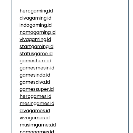
herogaming.id
divagaming.id
indogaming.id
namagaming.id
vivagaming.id
startgaming.id
statusgame.id
gameshero.id
gamesmesin.id
gamesindo.id
gamesdiva.id
gamessuper.id
herogames.id
mesingames.id
divagames.id
vivagames.id
musimgames.id
namagames.id